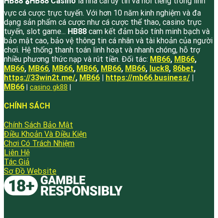
HB88
🎖️HB88 Casino
là nhà cái uy tín và nổi tiếng trong lĩnh
vực cá cược trực tuyến. Với hơn 10 năm kinh nghiệm và đa
dạng sản phẩm cá cược như cá cược thể thao, casino trực
tuyến, slot game...
HB88
cam kết đảm bảo tính minh bạch và
bảo mật cao, bảo vệ thông tin cá nhân và tài khoản của người
chơi. Hệ thống thanh toán linh hoạt và nhanh chóng, hỗ trợ
nhiều phương thức nạp và rút tiền. Đối tác:
MB66
,
MB66
,
MB66
,
MB66
,
MB66
,
MB66
,
MB66
,
MB66
,
luck8
,
86bet
,
https://33win2t.me/
,
MB66
|
https://mb66.business/
|
MB66
|
casino gk88
|
CHÍNH SÁCH
Chính Sách Bảo Mật
Điều Khoản Và Điều Kiện
Chơi Có Trách Nhiệm
Liên Hệ
Tác Giả
Sơ Đồ Website