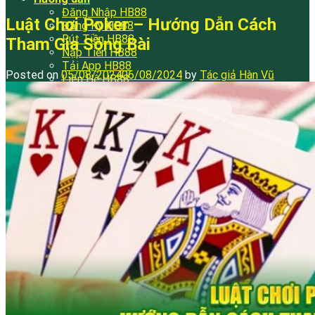
Đăng Nhập HB88
Luật Chơi Poker – Hướng Dẫn Cách
Đăng Ký HB88
Rút Tiền HB88
Tham Gia Sòng Bài
Nạp Tiền HB88
Tải App HB88
Posted on
05/08/2024
06/08/2024
by
Tác giả Hàn Vũ
Liên Hệ HB88
Casino
Thể thao
Nổ Hũ
Bắn Cá
Xổ Số
Game Bài
Đá Gà
Khuyến Mãi