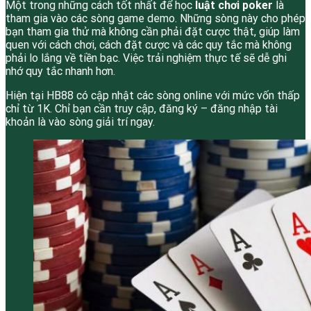
Một trong những cách tốt nhất để học
luật chơi poker
là
tham gia vào các sòng game demo. Những sòng này cho phép
bạn tham gia thử mà không cần phải đặt cược thật, giúp làm
quen với cách chơi, cách đặt cược và các quy tắc mà không
phải lo lắng về tiền bạc. Việc trải nghiệm thực tế sẽ dễ ghi
nhớ quy tắc nhanh hơn.
Hiện tại HB88 có cập nhật các sòng online với mức vốn thấp
chỉ từ 1K. Chỉ bạn cần truy cập, đăng ký – đăng nhập tài
khoản là vào sòng giải trí ngay.