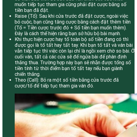
muốn tiếp tục tham gia cũng phải đặt cược bằng số
tiền bạn đã đặt.
Raise (Tố): Sau khi cửa trước đã đặt cược, ngoài việc
bỏ cuộc, bạn cũng tăng cược bằng cách đặt thêm tiền
(Tố = Tiền cược trước đó + Số tiền bạn muốn thêm).
Đây là cách thể hiện rằng bạn sở hữu bộ bài mạnh.
Khi thực hiện cược hay tố toàn bộ số tiền đang có thì
được gọi là tố tất hay tất tay. Khi bạn tố tất và ván bài
vẫn tiếp tục thì việc còn lại chỉ là ngồi xem chờ so bài. Ở
cuối ván, tất cả các cửa sẽ để ngửa bài để phân định
thắng thua. Trường hợp này bạn sẽ nhận được tổng số
tiền tính từ thời điểm bạn tố tất tay nếu bạn giành
chiến thắng.
Theo (Call): Bỏ ra một số tiền bằng cửa trước đã
cược/tố để tiếp tục tham gia ván đó.