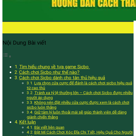
05
Th8
Nội Dung Bài viết
Tìm hiểu chung về tựa game Sicbo
Cách chơi Sicbo như thế nào?
Cách chơi Sicbo dành cho tân thủ hiệu quả
Lựa chọn cửa cược để đánh là cách chơi sicbo hiệu quả
từ cao thủ
Tránh xa tỷ lệ thưởng lớn – Cách chơi Sicbo được nhiều
người áp dụng
Không nên đặt nhiều cửa cược được xem là cách chơi
sicbo luôn thắng
Giữ tâm lý luôn thoải mái sẽ giúp thành viên dễ dàng
giành chiến thắng
Kết luận
Bài viết liên quan
Bật Mí Cách Chơi Xóc Đĩa Chi Tiết, Hiệu Quả Cho Người