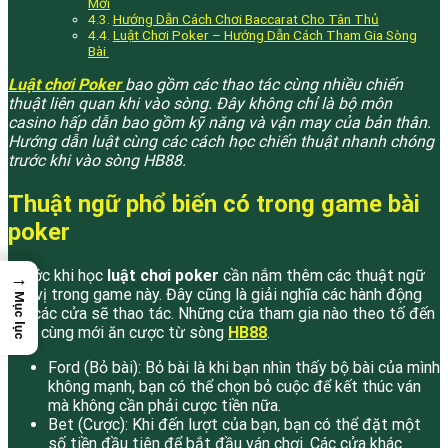
Mới
Hướng Dẫn Cách Chơi Baccarat Cho Tân Thủ
Luật Chơi Poker – Hướng Dẫn Cách Tham Gia Sòng
Bài
Luật chơi Poker
bao gồm các thao tác cùng nhiều chiến
thuật liên quan khi vào sòng. Đây không chỉ là bộ môn
casino hấp dẫn bao gồm kỹ năng và vận may của bản thân.
Hướng dẫn luật cùng các cách học chiến thuật nhanh chóng
trước khi vào sòng HB88.
Thuật ngữ phổ biến có trong game bài
poker
Trước khi học
luật chơi poker
cần nắm thêm các thuật ngữ
→
thú vị trong game này. Đây cũng là giải nghĩa các hành động
Mục lục
mà các cửa sẽ thao tác. Những cửa tham gia nào theo tố đến
cuối cùng mới ăn cược từ sòng
HB88
.
Ford (Bỏ bài): Bỏ bài là khi bạn nhìn thấy bộ bài của mình
không mạnh, bạn có thể chọn bỏ cuộc để kết thúc ván
mà không cần phải cược tiền nữa.
Bet (Cược): Khi đến lượt của bạn, bạn có thể đặt một
số tiền đầu tiên để bắt đầu ván chơi. Các cửa khác