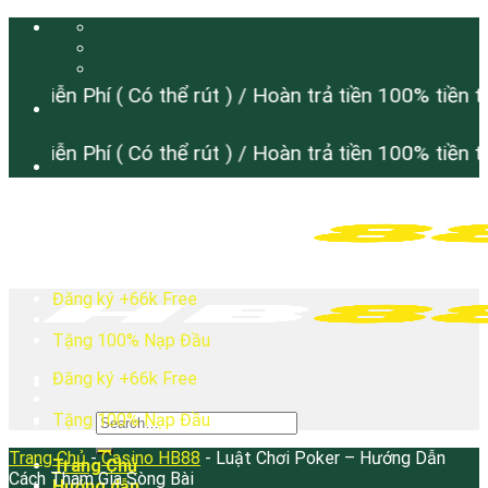
Skip
to
content
( Có thể rút ) / Hoàn trả tiền 100% tiền thua cuộc/ 
( Có thể rút ) / Hoàn trả tiền 100% tiền thua cuộc/ 
Đăng ký +66k Free
Tặng 100% Nạp Đầu
Đăng ký +66k Free
Tặng 100% Nạp Đầu
Trang Chủ
-
Casino HB88
-
Luật Chơi Poker – Hướng Dẫn
Trang Chủ
Cách Tham Gia Sòng Bài
Hướng dẫn