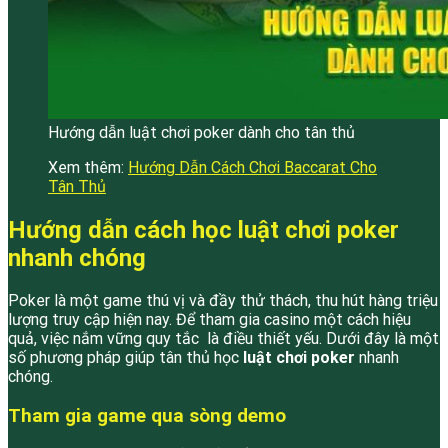
Hướng dẫn luật chơi poker dành cho tân thủ
Xem thêm:
Hướng Dẫn Cách Chơi Baccarat Cho
Tân Thủ
Hướng dẫn cách học luật chơi poker
nhanh chóng
Poker là một game thú vị và đầy thử thách, thu hút hàng triệu
lượng truy cập hiện nay. Để tham gia casino một cách hiệu
quả, việc nắm vững quy tắc là điều thiết yếu. Dưới đây là một
số phương pháp giúp tân thủ học
luật chơi poker
nhanh
chóng.
Tham gia game qua sòng demo