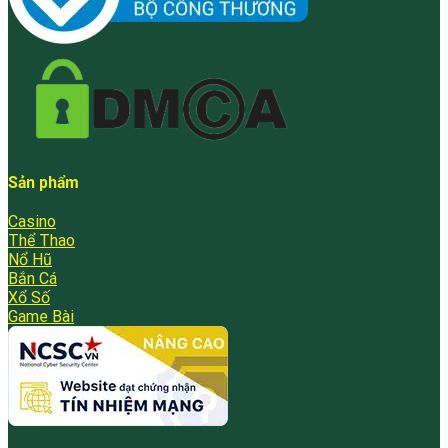
Sản phẩm
Casino
Thể Thao
Nổ Hũ
Bắn Cá
Xổ Số
Game Bài