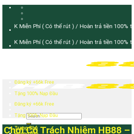
Skip
to
content
iễn Phí ( Có thể rút ) / Hoàn trả tiền 100% tiền thu
iễn Phí ( Có thể rút ) / Hoàn trả tiền 100% tiền thu
Đăng ký +66k Free
Tặng 100% Nạp Đầu
Đăng ký +66k Free
Tặng 100% Nạp Đầu
Chơi Có Trách Nhiệm HB88 –
Trang Chủ
Hướng dẫn