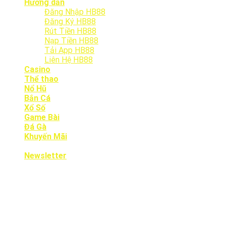
Hướng dẫn
Đăng Nhập HB88
Đăng Ký HB88
Rút Tiền HB88
Nạp Tiền HB88
Tải App HB88
Liên Hệ HB88
Casino
Thể thao
Nổ Hũ
Bắn Cá
Xổ Số
Game Bài
Đá Gà
Khuyến Mãi
WooCommerce not Found
Newsletter