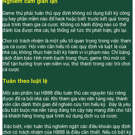
Nghiêm cấm gian lận
Game thủ phải tuân thủ quy định không sử dụng bất kỳ công
cụ hay phần mềm nào để hack hoặc biết trước kết quả trong
quá trình tham gia cá cược. Không có hành động nào có thể
đánh lừa được nhà cái, hệ thống sẽ tức thì phát hiện, ghi lại.
Chơi có trách nhiệm là một yếu tố quan trọng trong việc tham
gia cá cược. Hội viên cần hiểu rõ các quy định và luật lệ của
nhà cái, không thực hiện bất kỳ hành vi vi phạm nào. Chỉ bằng
cách đảm bảo tính minh bạch trung thực, game thủ mới có
thể tận hưởng trọn vẹn niềm vui, thử thách trong các trò chơi
cá cược.
Tuân theo luật lệ
Mỗi sản phẩm tại HB88 đều tuân thủ các nguyên tắc riêng
được đề ra bởi nhà cái. Khi tham gia vào nền tảng này, thành
viên cần dành thời gian để nghiên cứu tìm hiểu kỹ. Đây là yêu
cầu bắt buộc mà nền tảng đáng tin cậy này mang đến cho tất
cả khách hàng trong quá trình sử dụng dịch vụ cá cược.
Đặc biệt, việc tuân thủ nghiêm ngặt các điều khoản quy định
chơi có trách nhiệm của HB88 là điều cần thiết. Nếu có bất kỳ