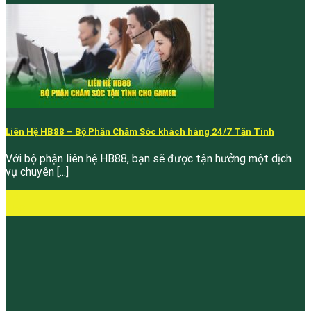
Liên Hệ HB88 – Bộ Phận Chăm Sóc khách hàng 24/7 Tận Tình
Với bộ phận liên hệ HB88, bạn sẽ được tận hưởng một dịch
vụ chuyên [...]
04
Th8