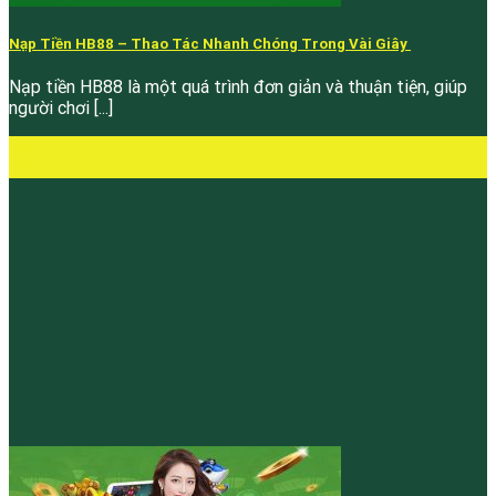
Nạp Tiền HB88 – Thao Tác Nhanh Chóng Trong Vài Giây
Nạp tiền HB88 là một quá trình đơn giản và thuận tiện, giúp
người chơi [...]
04
Th8