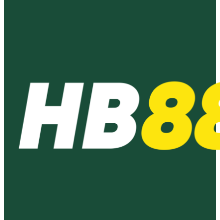
xác
thả
Thủ
Tựa
từng
ga,
Tại
Game
giây
nhận
HB88
Hấp
thưởng
Dẫn
lớn!
Nhất
Năm
2024