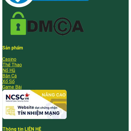
Sản phẩm
Casino
Thể Thao
Nổ Hũ
Bắn Cá
Xổ Số
Game Bài
Thông tin LIÊN HỆ