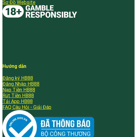
Sơ Đồ Website
Hướng dẫn
Đăng ký HB88
Đăng Nhập HB88
Nạp Tiền HB88
Rút Tiền HB88
Tải App HB88
FAQ Câu Hỏi - Giải Đáp