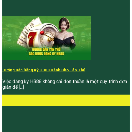
Hướng Dẫn Đăng Ký HB88 Dành Cho Tân Thủ
Việc đăng ký HB88 không chỉ đơn thuần là một quy trình đơn
giản để [...]
04
Th8