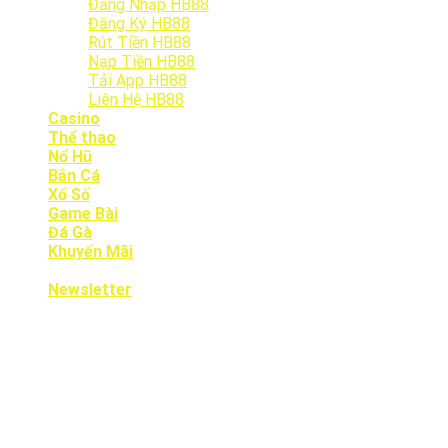
Đăng Nhập HB88
Đăng Ký HB88
Rút Tiền HB88
Nạp Tiền HB88
Tải App HB88
Liên Hệ HB88
Casino
Thể thao
Nổ Hũ
Bắn Cá
Xổ Số
Game Bài
Đá Gà
Khuyến Mãi
WooCommerce not Found
Newsletter