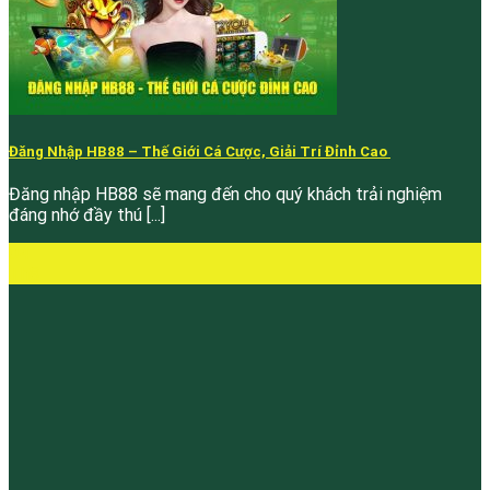
Đăng Nhập HB88 – Thế Giới Cá Cược, Giải Trí Đỉnh Cao
Đăng nhập HB88 sẽ mang đến cho quý khách trải nghiệm
đáng nhớ đầy thú [...]
04
Th8