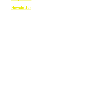
WooCommerce not Found
Newsletter