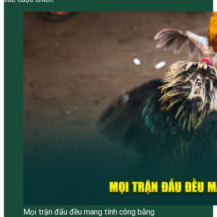
Mọi trận đấu đều mang tính công bằng