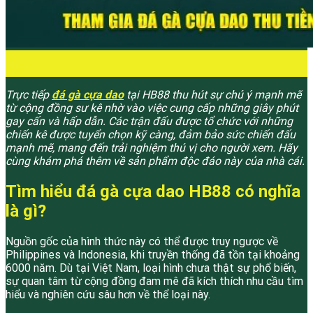
05
Th8
Trực tiếp
đá gà cựa dao
tại HB88 thu hút sự chú ý mạnh mẽ
từ cộng đồng sư kê nhờ vào việc cung cấp những giây phút
gay cấn và hấp dẫn. Các trận đấu được tổ chức với những
chiến kê được tuyển chọn kỹ càng, đảm bảo sức chiến đấu
mạnh mẽ, mang đến trải nghiệm thú vị cho người xem. Hãy
cùng khám phá thêm về sản phẩm độc đáo này của nhà cái.
Tìm hiểu đá gà cựa dao HB88 có nghĩa
là gì?
Nguồn gốc của hình thức này có thể được truy ngược về
Philippines và Indonesia, khi truyền thống đã tồn tại khoảng
6000 năm. Dù tại Việt Nam, loại hình chưa thật sự phổ biến,
sự quan tâm từ cộng đồng đam mê đã kích thích nhu cầu tìm
hiểu và nghiên cứu sâu hơn về thể loại này.