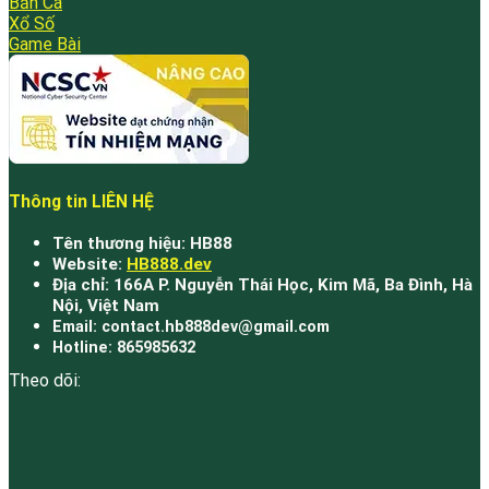
Bắn Cá
Xổ Số
Game Bài
Thông tin LIÊN HỆ
Tên thương hiệu: HB88
Website:
HB888.dev
Địa chỉ: 166A P. Nguyễn Thái Học, Kim Mã, Ba Đình, Hà
Nội, Việt Nam
Email:
contact.hb888dev@gmail.com
Hotline: 865985632
Theo dõi: