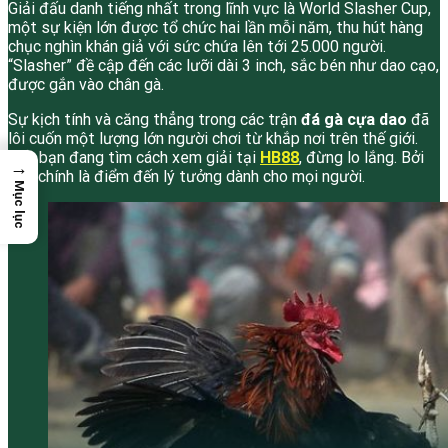
Giải đấu danh tiếng nhất trong lĩnh vực là World Slasher Cup,
một sự kiện lớn được tổ chức hai lần mỗi năm, thu hút hàng
chục nghìn khán giả với sức chứa lên tới 25.000 người.
“Slasher” đề cập đến các lưỡi dài 3 inch, sắc bén như dao cạo,
được gắn vào chân gà.
Sự kịch tính và căng thẳng trong các trận
đá gà cựa dao
đã
lôi cuốn một lượng lớn người chơi từ khắp nơi trên thế giới.
Nếu bạn đang tìm cách xem giải tại
HB88
, đừng lo lắng. Bởi
→
đây chính là điểm đến lý tưởng dành cho mọi người.
Mục lục