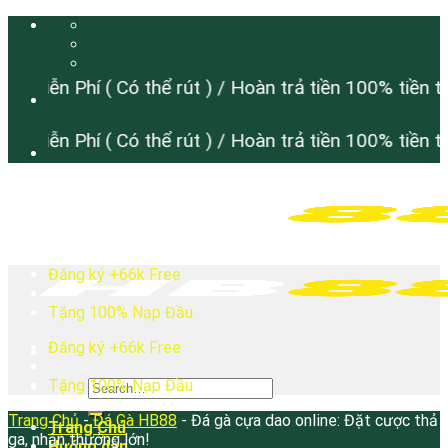
Skip
to
content
( Có thể rút ) / Hoàn trả tiền 100% tiền thua cuộc/
( Có thể rút ) / Hoàn trả tiền 100% tiền thua cuộc/
Đăng ký +66k Free
Tặng 100% Nạp Đầu
Đăng ký +66k Free
Tặng 100% Nạp Đầu
Trang Chủ
-
Đá Gà HB88
-
Đá gà cựa dao online: Đặt cược thả
Trang Chủ
ga, nhận thưởng lớn!
Hướng dẫn